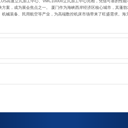
S PLUS高速立式加工中心、VMC1000II立式加工中心亮相，凭借可靠的性能
决方案，成为展会焦点之一。 厦门作为海峡西岸经济区核心城市，其蓬勃
、机械装备、民用航空等产业，为高端数控机床市场带来了旺盛需求。海