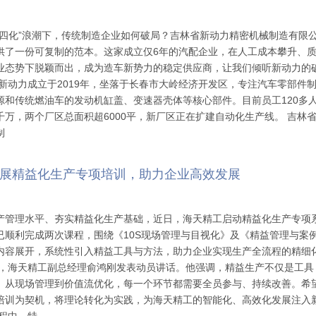
新四化”浪潮下，传统制造企业如何破局？吉林省新动力精密机械制造有限
供了一份可复制的范本。这家成立仅6年的汽配企业，在人工成本攀升、
业态势下脱颖而出，成为造车新势力的稳定供应商，让我们倾听新动力的
：新动力成立于2019年，坐落于长春市大岭经济开发区，专注汽车零部件
源和传统燃油车的发动机缸盖、变速器壳体等核心部件。目前员工120多
千万，两个厂区总面积超6000平，新厂区正在扩建自动化生产线。 吉林
制
展精益化生产专项培训，助力企业高效发展
产管理水平、夯实精益化生产基础，近日，海天精工启动精益化生产专项
已顺利完成两次课程，围绕《10S现场管理与目视化》及《精益管理与案
内容展开，系统性引入精益工具与方法，助力企业实现生产全流程的精细
始，海天精工副总经理俞鸿刚发表动员讲话。他强调，精益生产不仅是工具
。从现场管理到价值流优化，每一个环节都需要全员参与、持续改善。希
培训为契机，将理论转化为实践，为海天精工的智能化、高效化发展注入