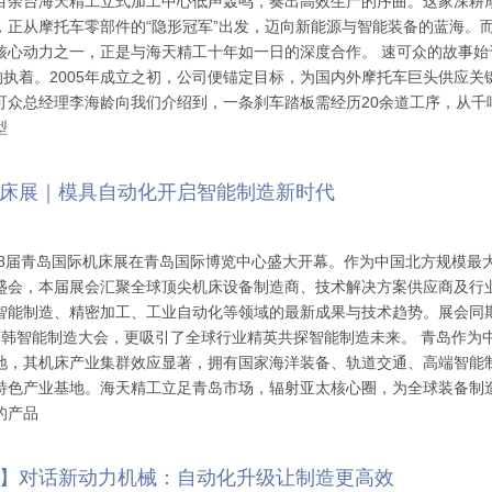
百余台海天精工立式加工中心低声轰鸣，奏出高效生产的序曲。这家深耕
，正从摩托车零部件的“隐形冠军”出发，迈向新能源与智能装备的蓝海。
核心动力之一，正是与海天精工十年如一日的深度合作。 速可众的故事始
”的执着。2005年成立之初，公司便锚定目标，为国内外摩托车巨头供应关
可众总经理李海龄向我们介绍到，一条刹车踏板需经历20余道工序，从千
型
床展｜模具自动化开启智能制造新时代
第28届青岛国际机床展在青岛国际博览中心盛大开幕。作为中国北方规模最
盛会，本届展会汇聚全球顶尖机床设备制造商、技术解决方案供应商及行
智能制造、精密加工、工业自动化等领域的最新成果与技术趋势。展会同
日韩智能制造大会，更吸引了全球行业精英共探智能制造未来。 青岛作为
地，其机床产业集群效应显著，拥有国家海洋装备、轨道交通、高端智能
特色产业基地。海天精工立足青岛市场，辐射亚太核心圈，为全球装备制
的产品
】对话新动力机械：自动化升级让制造更高效