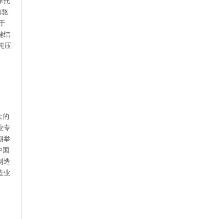
摩托
而驱
于
键结
吨压
大的
业专
期举
中国
制造
造业