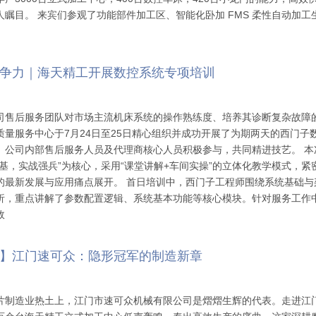
人瞩目。 来宾们参观了功能部件加工区、智能化卧加 FMS 柔性自动加工
争力｜海天精工开展数控系统专项培训
司售后服务团队对市场主流机床系统的操作熟练度、培养其诊断复杂故障
质量服务中心于7月24日至25日精心组织并成功开展了为期两天的西门子
。公司内部售后服务人员及代理商核心人员积极参与，共同精进技艺。 本
筑基，实战强兵”为核心，采用“课堂讲解+车间实操”的立体化教学模式，紧
的最新发展与应用痛点展开。 首日培训中，西门子工程师围绕系统基础与
析，重点讲解了参数配置逻辑、系统基本功能等核心模块。针对服务工作
故
】江门速可众：隐形冠军的制造新章
片制造业热土上，江门市速可众机械有限公司是熠熠生辉的代表。走进江