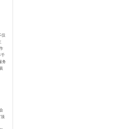
不仅
主
作
等千
服务
装
会
“顶