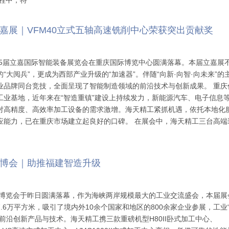
课程中，特
嘉展｜VFM40立式五轴高速铣削中心荣获突出贡献奖
第25届立嘉国际智能装备展览会在重庆国际博览中心圆满落幕。本届立嘉展
“大阅兵”，更成为西部产业升级的“加速器”。伴随“向新·向智·向未来”的
业品牌同台竞技，全面呈现了智能制造领域的前沿技术与创新成果。 重庆
工业基地，近年来在“智造重镇”建设上持续发力，新能源汽车、电子信息
对高精度、高效率加工设备的需求激增。海天精工紧抓机遇，依托本地化
应能力，已在重庆市场建立起良好的口碑。 在展会中，海天精工三台高端
博会｜助推福建智造升级
工业博览会于昨日圆满落幕，作为海峡两岸规模最大的工业交流盛会，本届展
.6万平方米，吸引了境内外10余个国家和地区的800余家企业参展，工业
前沿创新产品与技术。海天精工携三款重磅机型H80II卧式加工中心、