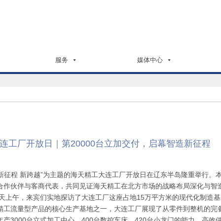
服务
媒体中心
连工厂开放日｜第20000台立加交付，启幕智造新征程
”新征程 新跨越”为主题的海天精工大连工厂开放日在辽东半岛隆重举行。
合作伙伴与客商代表，共同见证海天精工在北方市场的战略布局深化与智
当天上午，来宾们实地探访了大连工厂这座占地15万平方米的现代化制造基
精工流量型产品的核心生产基地之一，大连工厂展现了从零件到整机的完
产3000台立式加工中心，400台数控车床，420台小龙门的能力，高效