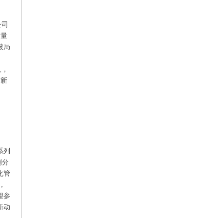
公司
质量
破局
制
人，
省新
系列
例分
化管
，
望参
新动