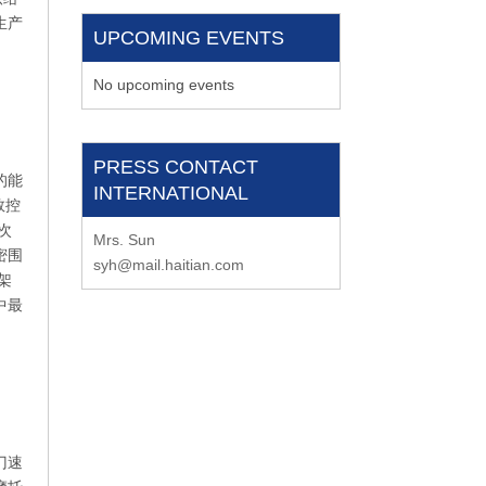
生产
UPCOMING EVENTS
No upcoming events
PRESS CONTACT
的能
INTERNATIONAL
数控
次
Mrs. Sun
密围
syh@mail.haitian.com
架
中最
门速