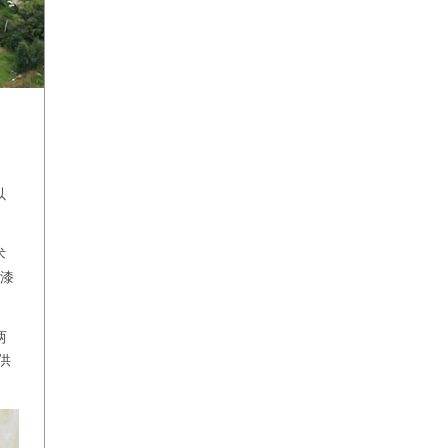
以
术
面漆
两
供